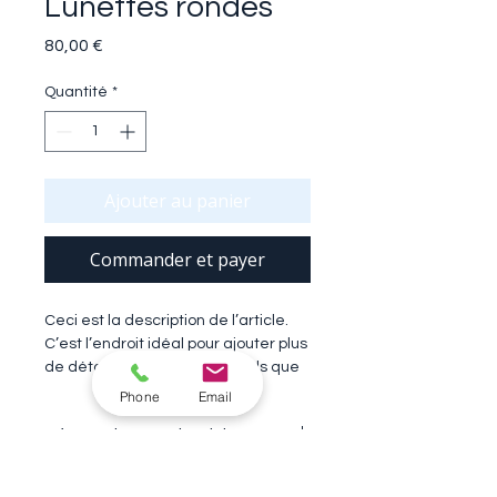
Lunettes rondes
Prix
80,00 €
Quantité
*
Ajouter au panier
Commander et payer
Ceci est la description de l’article. 
C’est l’endroit idéal pour ajouter plus 
de détails sur votre article, tels que 
la taille, la matière, les conseils 
Phone
Email
d’entretien et les instructions de 
Informations sur l'article
nettoyage. (edited)
C'est l'endroit idéal pour ajouter des 
Politique de retour et de