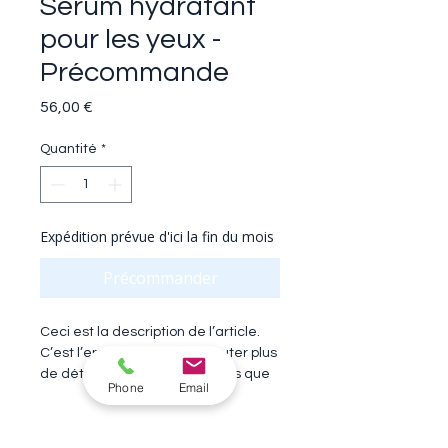
Sérum hydratant
pour les yeux -
Précommande
Prix
56,00 €
Quantité
*
Expédition prévue d'ici la fin du mois
Précommander
Ceci est la description de l’article. 
C’est l’endroit idéal pour ajouter plus 
de détails sur votre article, tels que 
Phone
Email
la taille, la matière, les conseils 
d’entretien et les instructions de 
Informations sur l'article
nettoyage.